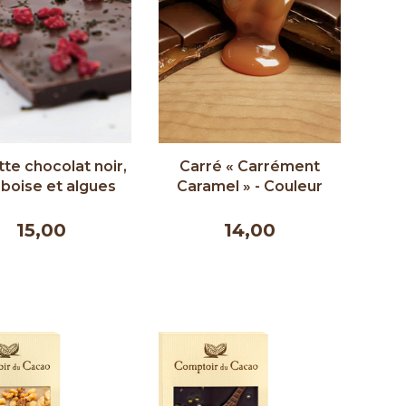
te chocolat noir,
Carré « Carrément
boise et algues
Caramel » - Couleur
 Couleur Chocolat
Chocolat 100g
75g
15,00
14,00