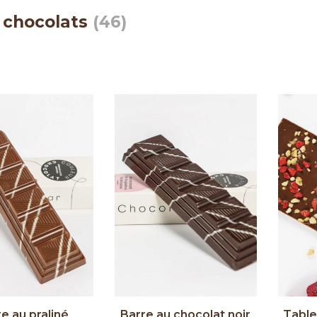
 chocolats
(46)
e au praliné
Barre au chocolat noir
Table