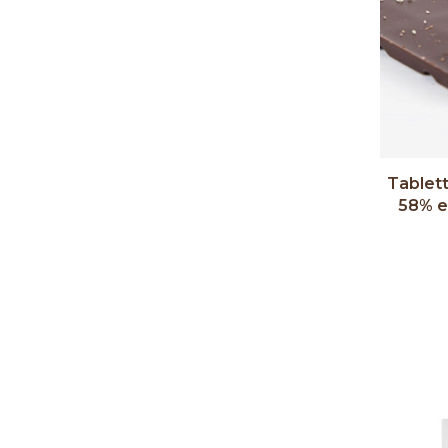
Tablett
58% et
Couleu