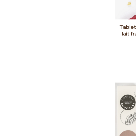
Tablet
lait f
d'éra
Ch