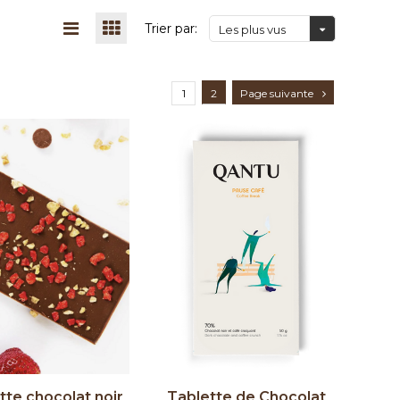
Trier par:
Les plus vus
1
2
Page suivante
tte chocolat noir
Tablette de Chocolat