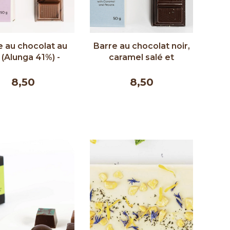
e au chocolat au
Barre au chocolat noir,
t (Alunga 41%) -
caramel salé et
eur Chocolat 50g
pacanes grillées -
Couleur Chocolat 50g
8,50
8,50