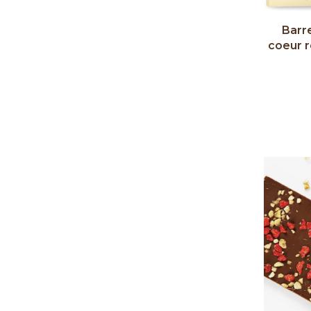
Barr
coeur 
ruby)
ca