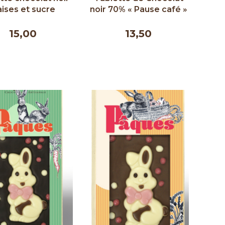
aises et sucre
noir 70% « Pause café »
rable - Couleur
- Qantu 50g
hocolat 90g
15,00
13,50