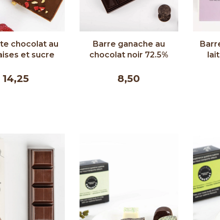
te chocolat au
Barre ganache au
Barr
raises et sucre
chocolat noir 72.5%
lai
ble - Couleur
(Mer et Montagne) -
Coul
ocolat 90g
Couleur Chocolat 50g
14,25
8,50