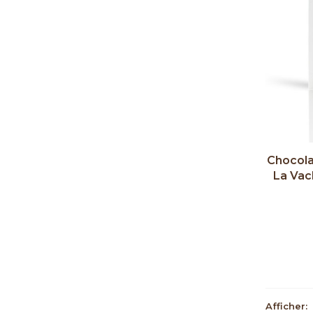
Chocola
La Vac
Afficher: