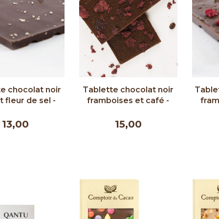
e chocolat noir
Tablette chocolat noir
Tablet
 fleur de sel -
framboises et café -
fram
r Chocolat 75g
Couleur Chocolat 90g
nori -
13,00
15,00