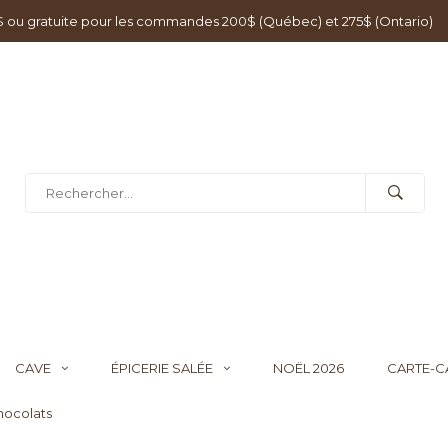
0$ ou gratuite pour les commandes 200$ (Québec) et 275$ (Ontario)
CAVE
ÉPICERIE SALÉE
NOËL 2026
CARTE-
hocolats