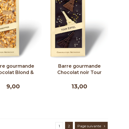
rre gourmande
Barre gourmande
ocolat Blond &
Chocolat noir Tour
tte caramélisée |
Eiffel | Comptoir du
toir du Cacao |
Cacao | 90g
9,00
13,00
90g
1
2
Page suivante