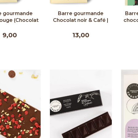
e gourmande
Barre gourmande
Barr
rouge (Chocolat
Chocolat noir & Café |
choco
| Comptoir du
Comptoir du Cacao |
Compt
cao | 100g
90g
9,00
13,00