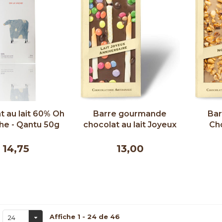
t au lait 60% Oh
Barre gourmande
Ba
he - Qantu 50g
chocolat au lait Joyeux
Ch
Anniversaire - Comptoir
Noise
du Cacao 90 g
Comp
14,75
13,00
Affiche 1 - 24 de 46
24