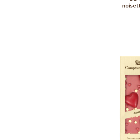
noisett
Couleu