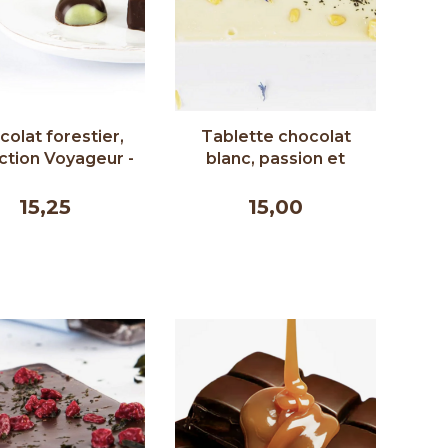
olat forestier,
Tablette chocolat
ction Voyageur -
blanc, passion et
ur Chocolat 40g
menthe sauvage -
Couleur Chocolat 90g
15,25
15,00