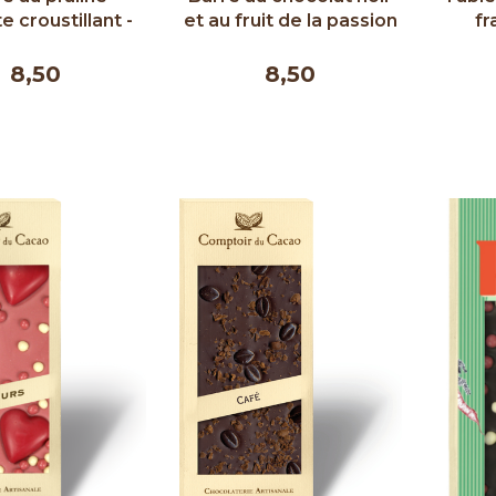
e croustillant -
et au fruit de la passion
fr
r Chocolat 50g
- Couleur chocolat 50g
d'é
C
8,50
8,50