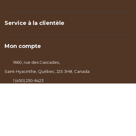
Service à la clientèle
Mon compte
1660, rue des Cascades,
Saint-Hyacinthe, Québec, J2S 3H8, Canada
1 (450) 250-6423
info@lealbertcafe.com
© Copyright 2026 - Powered by
Lightspeed
- Theme by
DMWS.nl
|
Fil