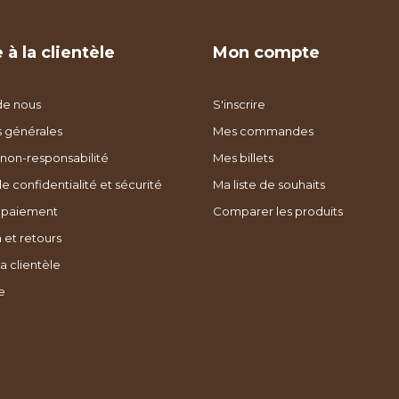
 à la clientèle
Mon compte
de nous
S'inscrire
s générales
Mes commandes
non-responsabilité
Mes billets
de confidentialité et sécurité
Ma liste de souhaits
 paiement
Comparer les produits
 et retours
a clientèle
e