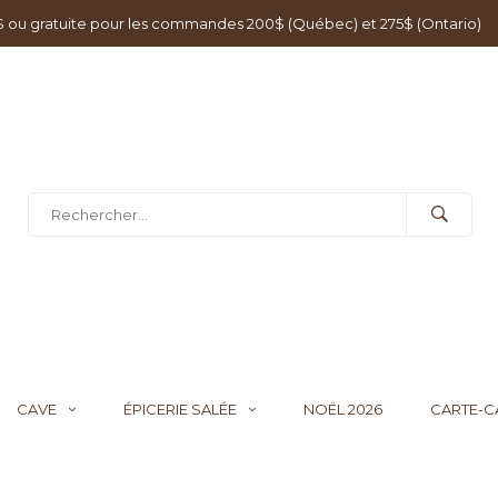
0$ ou gratuite pour les commandes 200$ (Québec) et 275$ (Ontario)
CAVE
ÉPICERIE SALÉE
NOËL 2026
CARTE-