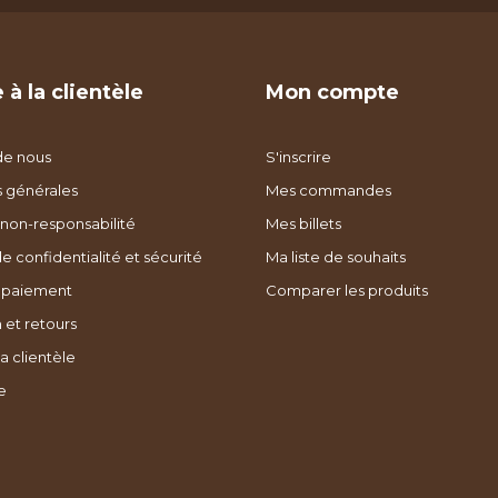
 à la clientèle
Mon compte
de nous
S'inscrire
s générales
Mes commandes
non-responsabilité
Mes billets
de confidentialité et sécurité
Ma liste de souhaits
 paiement
Comparer les produits
 et retours
a clientèle
e