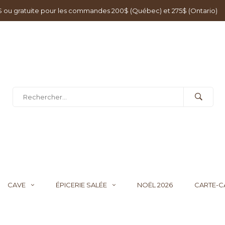
0$ ou gratuite pour les commandes 200$ (Québec) et 275$ (Ontario)
CAVE
ÉPICERIE SALÉE
NOËL 2026
CARTE-