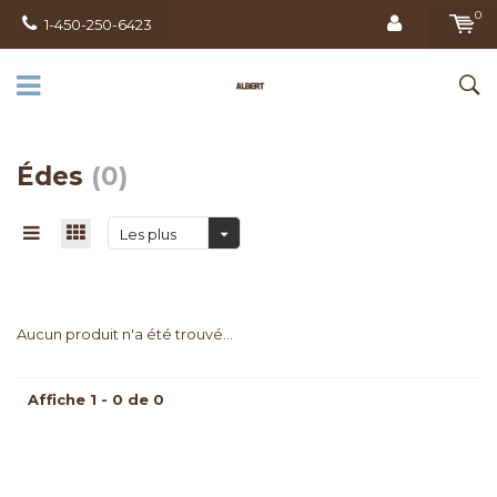
0
1-450-250-6423
Édes
(0)
Les plus
vus
Aucun produit n'a été trouvé...
Affiche 1 - 0 de 0