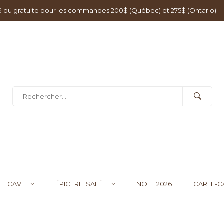
0$ ou gratuite pour les commandes 200$ (Québec) et 275$ (Ontario)
CAVE
ÉPICERIE SALÉE
NOËL 2026
CARTE-