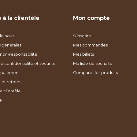
 à la clientèle
Mon compte
de nous
S'inscrire
s générales
Mes commandes
non-responsabilité
Mes billets
de confidentialité et sécurité
Ma liste de souhaits
 paiement
Comparer les produits
 et retours
a clientèle
e