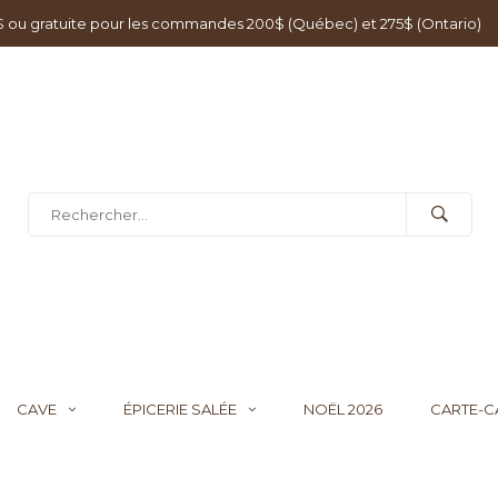
0$ ou gratuite pour les commandes 200$ (Québec) et 275$ (Ontario)
CAVE
ÉPICERIE SALÉE
NOËL 2026
CARTE-