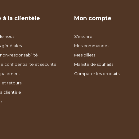
 à la clientèle
Mon compte
de nous
S'inscrire
s générales
Mes commandes
non-responsabilité
Mes billets
de confidentialité et sécurité
Ma liste de souhaits
 paiement
Comparer les produits
 et retours
a clientèle
e