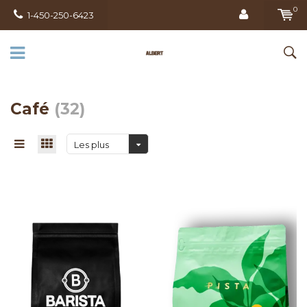
0
1-450-250-6423
Café
(32)
Les plus
vus