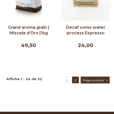
Grand aroma grain |
Decaf swiss water
Miscela d'Oro |1kg
process Espresso
340g
49,50
24,00
Affiche 1 - 24 de 32
1
2
Page suivante