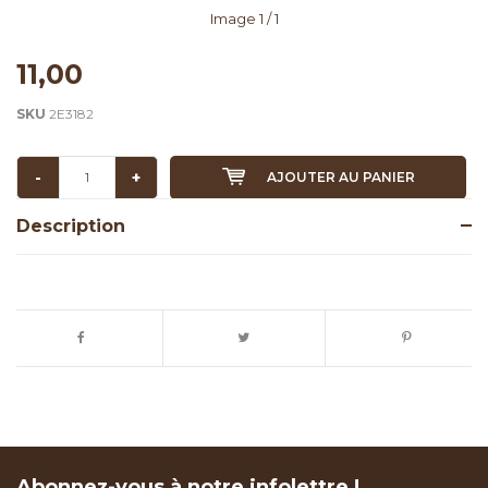
Image
1
/ 1
11,00
SKU
2E3182
-
+
AJOUTER AU PANIER
Description
Abonnez-vous à notre infolettre !