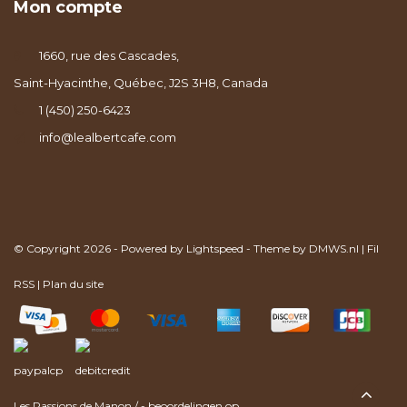
Mon compte
1660, rue des Cascades,
Saint-Hyacinthe, Québec, J2S 3H8, Canada
1 (450) 250-6423
info@lealbertcafe.com
© Copyright 2026 - Powered by
Lightspeed
- Theme by
DMWS.nl
|
Fil
RSS
|
Plan du site
Les Passions de Manon
/
-
beoordelingen op