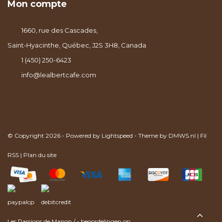
Mon compte
1660, rue des Cascades,
Saint-Hyacinthe, Québec, J2S 3H8, Canada
1 (450) 250-6423
info@lealbertcafe.com
© Copyright 2026 - Powered by
Lightspeed
- Theme by
DMWS.nl
|
Fil
RSS
|
Plan du site
Les Passions de Manon
/
-
beoordelingen op