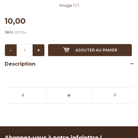
Image
1
/ 1
10,00
SKU
2E3154
-
+
AJOUTER AU PANIER
Description
Abonnez-vous à notre infolettre !