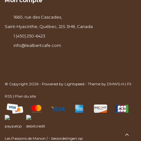
Mon compte
1660, rue des Cascades,
Saint-Hyacinthe, Québec, J2S 3H8, Canada
1 (450) 250-6423
info@lealbertcafe.com
© Copyright 2026 - Powered by
Lightspeed
- Theme by
DMWS.nl
|
Fil
RSS
|
Plan du site
Les Passions de Manon
/
-
beoordelingen op