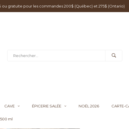
0$ ou gratuite pour les commandes 200$ (Québec) et 275$ (Ontario)
CAVE
ÉPICERIE SALÉE
NOËL 2026
CARTE-
 500 ml