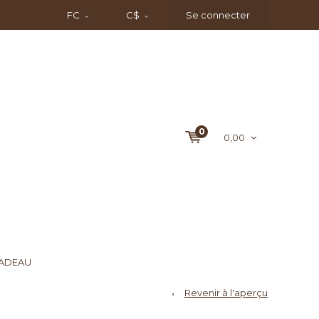
FC
C$
Se connecter
0
0,00
CADEAU
Revenir à l'aperçu