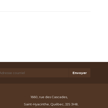
Envoyer
1660, rue des Cascades,
Saint-Hyacinthe, Québec, J2S 3H8,