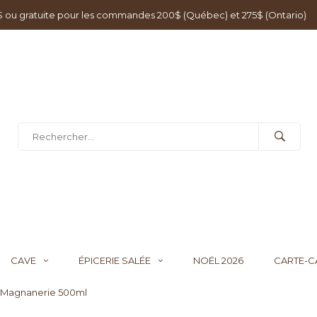
0$ ou gratuite pour les commandes 200$ (Québec) et 275$ (Ontario)
CAVE
ÉPICERIE SALÉE
NOËL 2026
CARTE-
La Magnanerie 500ml