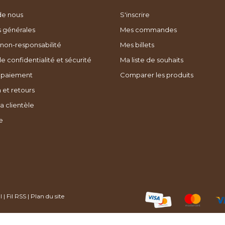
de nous
S'inscrire
s générales
Mes commandes
non-responsabilité
Mes billets
de confidentialité et sécurité
Ma liste de souhaits
 paiement
Comparer les produits
 et retours
a clientèle
e
l
|
Fil RSS
|
Plan du site