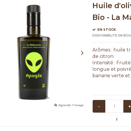
Huile d'ol
Bio - La 
EN STOCK
DISPONIBILITÉ EN BO
Arômes : huile t
de citron.
Intensité : Frui
longue et poivré
banane verte et 
Agrandir l'image
-
+