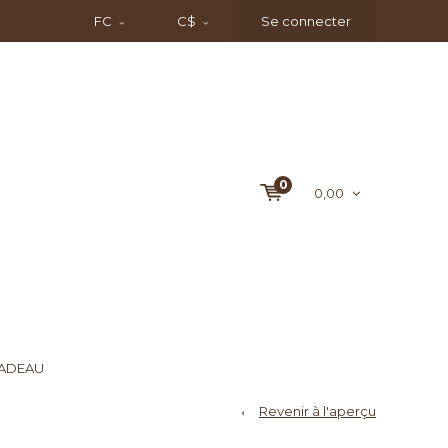
FC
C$
Se connecter
0
0,00
CADEAU
Revenir à l'aperçu