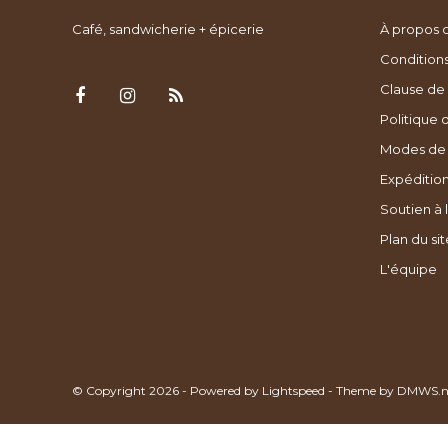
Café, sandwicherie + épicerie
À propos 
Condition
Clause de 
Politique 
Modes de
Expédition
Soutien à l
Plan du sit
L'équipe
© Copyright 2026 - Powered by
Lightspeed
- Theme by
DMWS.n
Les Passions de Manon
/
-
beoordelingen op