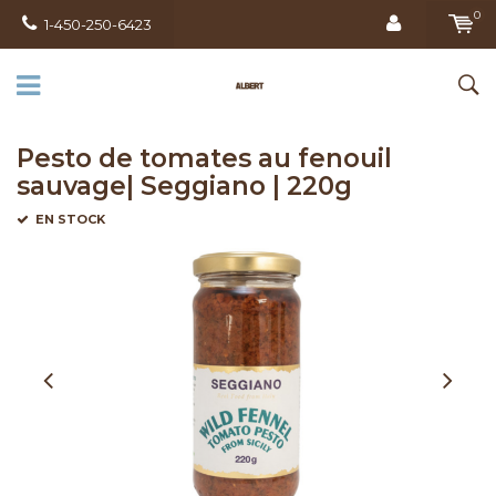
0
1-450-250-6423
Pesto de tomates au fenouil
sauvage| Seggiano | 220g
EN STOCK