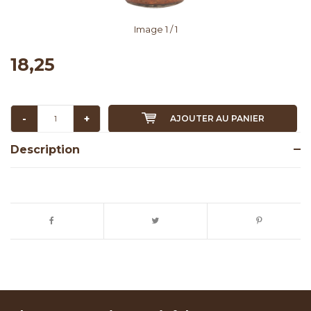
Image
1
/ 1
18,25
-
+
AJOUTER AU PANIER
Description