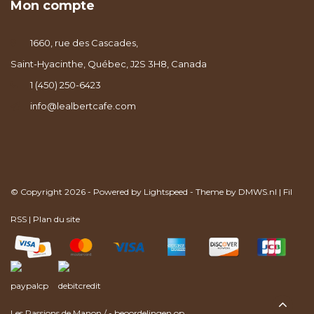
Mon compte
1660, rue des Cascades,
Saint-Hyacinthe, Québec, J2S 3H8, Canada
1 (450) 250-6423
info@lealbertcafe.com
© Copyright 2026 - Powered by
Lightspeed
- Theme by
DMWS.nl
|
Fil
RSS
|
Plan du site
Les Passions de Manon
/
-
beoordelingen op