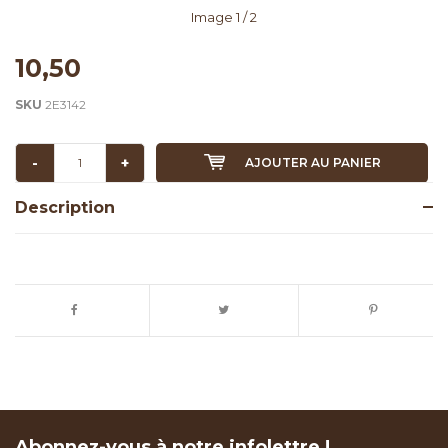
Image
1
/ 2
10,50
SKU
2E3142
-
+
AJOUTER AU PANIER
Description
Abonnez-vous à notre infolettre !