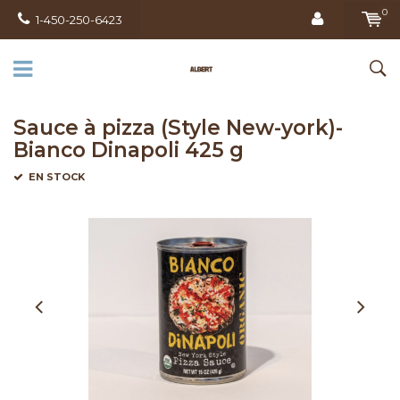
0
1-450-250-6423
Sauce à pizza (Style New-york)-
Bianco Dinapoli 425 g
EN STOCK