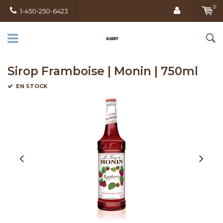
0
1-450-250-6423
Sirop Framboise | Monin | 750ml
EN STOCK