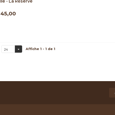
lle - La Réserve
ve 10 ans 200ml
45,00
Affiche 1 - 1 de 1
24