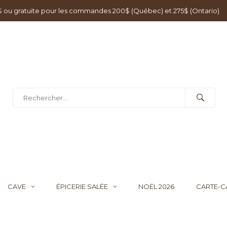
0$ ou gratuite pour les commandes 200$ (Québec) et 275$ (Ontario)
CAVE
ÉPICERIE SALÉE
NOËL 2026
CARTE-