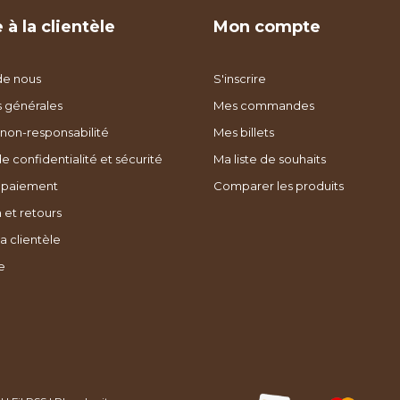
 à la clientèle
Mon compte
de nous
S'inscrire
s générales
Mes commandes
non-responsabilité
Mes billets
de confidentialité et sécurité
Ma liste de souhaits
 paiement
Comparer les produits
 et retours
a clientèle
e