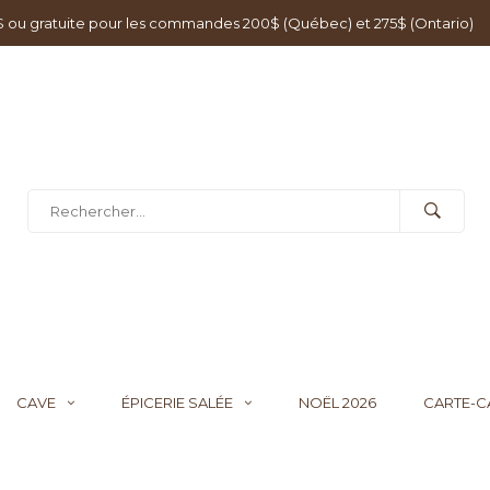
0$ ou gratuite pour les commandes 200$ (Québec) et 275$ (Ontario)
CAVE
ÉPICERIE SALÉE
NOËL 2026
CARTE-