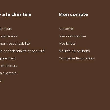
 à la clientèle
Mon compte
de nous
S'inscrire
s générales
Mes commandes
non-responsabilité
Mes billets
de confidentialité et sécurité
Ma liste de souhaits
 paiement
Comparer les produits
 et retours
a clientèle
e