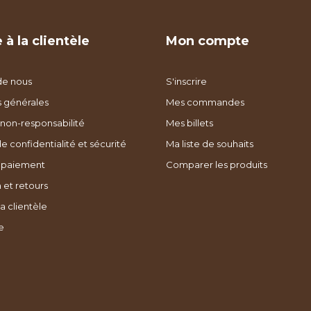
 à la clientèle
Mon compte
de nous
S'inscrire
s générales
Mes commandes
non-responsabilité
Mes billets
de confidentialité et sécurité
Ma liste de souhaits
 paiement
Comparer les produits
 et retours
a clientèle
e