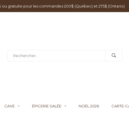
0$ ou gratuite pour les commandes 200$ (Québec) et 275$ (Ontario)
CAVE
ÉPICERIE SALÉE
NOËL 2026
CARTE-