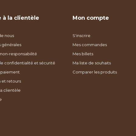
 à la clientèle
Mon compte
de nous
S'inscrire
s générales
Mes commandes
non-responsabilité
Mes billets
de confidentialité et sécurité
Ma liste de souhaits
 paiement
Comparer les produits
 et retours
a clientèle
e