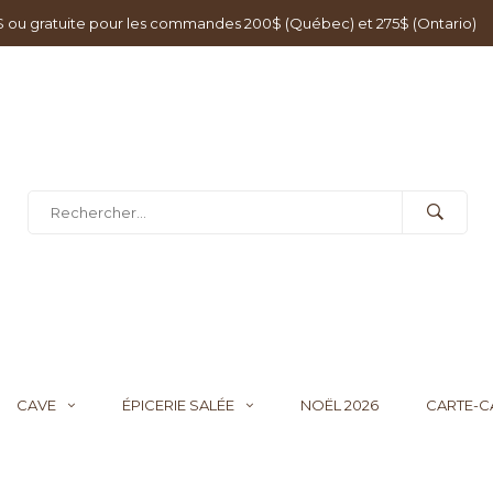
0$ ou gratuite pour les commandes 200$ (Québec) et 275$ (Ontario)
CAVE
ÉPICERIE SALÉE
NOËL 2026
CARTE-