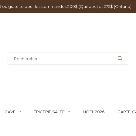
0$ ou gratuite pour les commandes 200$ (Québec) et 275$ (Ontario)
CAVE
ÉPICERIE SALÉE
NOËL 2026
CARTE-