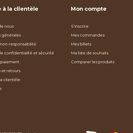
 à la clientèle
Mon compte
de nous
S'inscrire
s générales
Mes commandes
non-responsabilité
Mes billets
de confidentialité et sécurité
Ma liste de souhaits
 paiement
Comparer les produits
 et retours
a clientèle
e