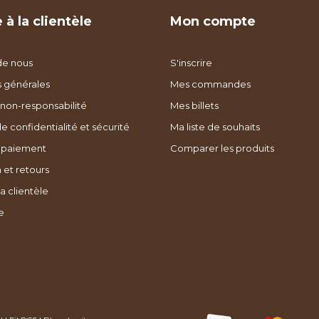
 à la clientèle
Mon compte
de nous
S'inscrire
s générales
Mes commandes
non-responsabilité
Mes billets
de confidentialité et sécurité
Ma liste de souhaits
 paiement
Comparer les produits
 et retours
a clientèle
e