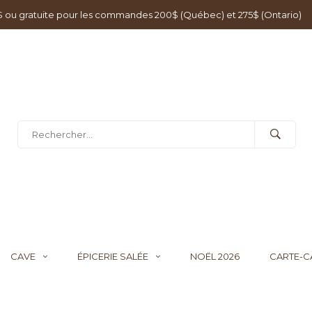
0$ ou gratuite pour les commandes 200$ (Québec) et 275$ (Ontario)
CAVE
ÉPICERIE SALÉE
NOËL 2026
CARTE-