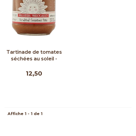
Tartinade de tomates
séchées au soleil -
Masseria Mirogallo
180g
12,50
Affiche 1 - 1 de 1