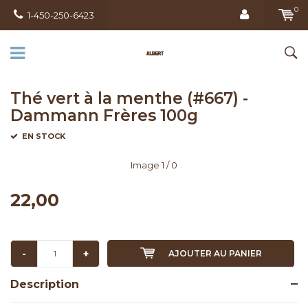
0
1-450-250-6423
Thé vert à la menthe (#667) -
Dammann Frères 100g
EN STOCK
Image
1
/ 0
22,00
-
+
AJOUTER AU PANIER
Description