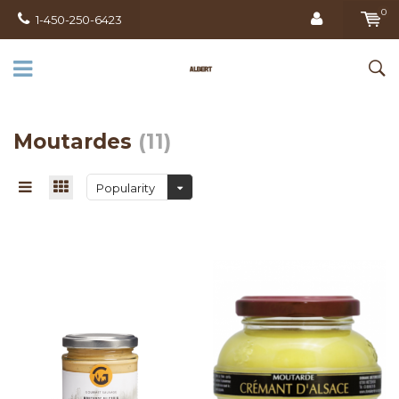
0
1-450-250-6423
Moutardes
(11)
Popularity