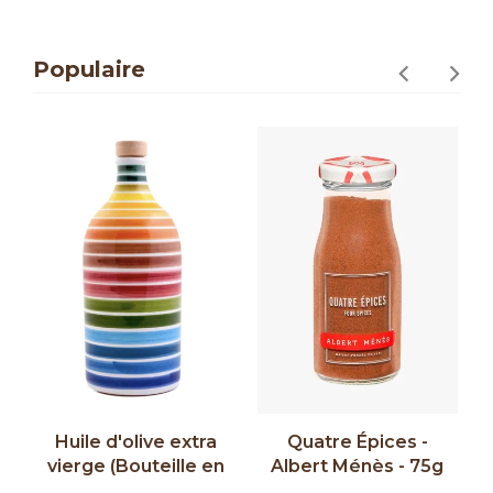
Populaire
ra
Quatre Épices -
Mélange pour
 en
Albert Ménès - 75g
Couscous - Albert
n-
Ménès - 70g