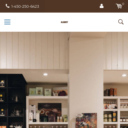
0
1-450-250-6423