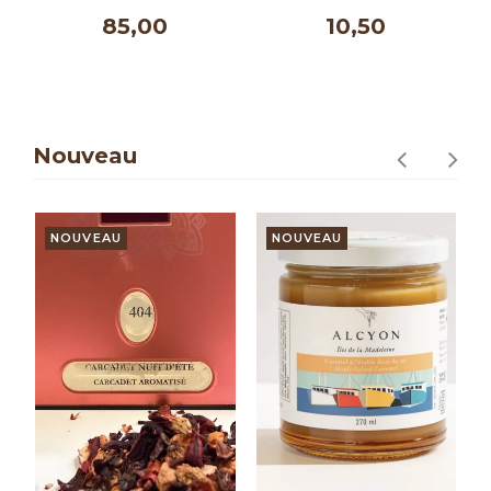
0 ml
10,50
10,50
Nouveau
NOUVEAU
NOUVEAU