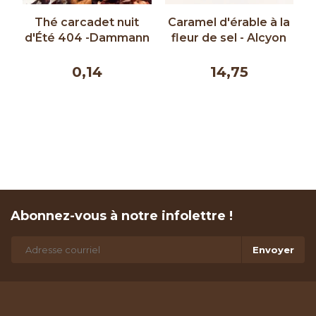
 nuit
Caramel d'érable à la
Salsa - Alcyon 375m
ammann
fleur de sel - Alcyon
270ml
14,75
8,75
Abonnez-vous à notre infolettre !
Envoyer