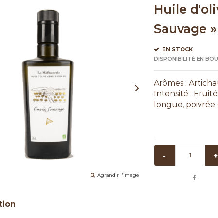
Huile d'ol
Sauvage »
EN STOCK
DISPONIBILITÉ EN BO
Arômes : Articha
Intensité : Frui
longue, poivrée
-
+
Agrandir l'image
tion