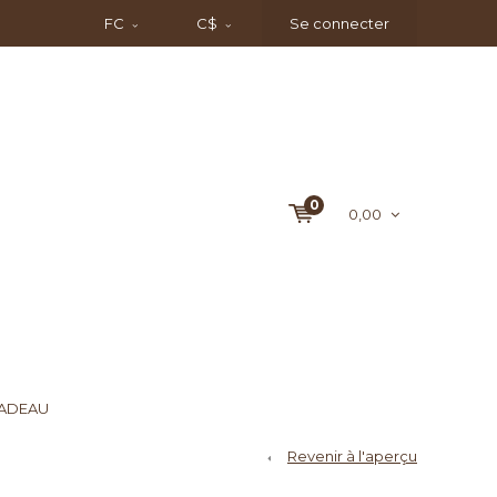
FC
C$
Se connecter
0
0,00
CADEAU
Revenir à l'aperçu