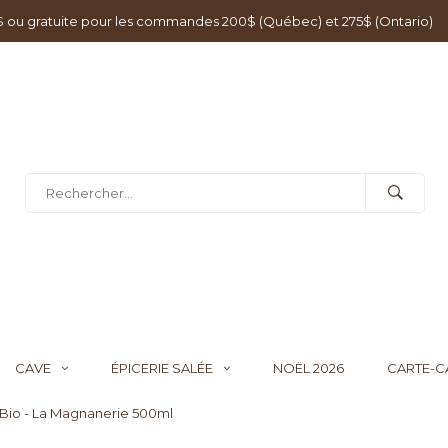
0$ ou gratuite pour les commandes 200$ (Québec) et 275$ (Ontario)
CAVE
ÉPICERIE SALÉE
NOËL 2026
CARTE-
» Bio - La Magnanerie 500ml