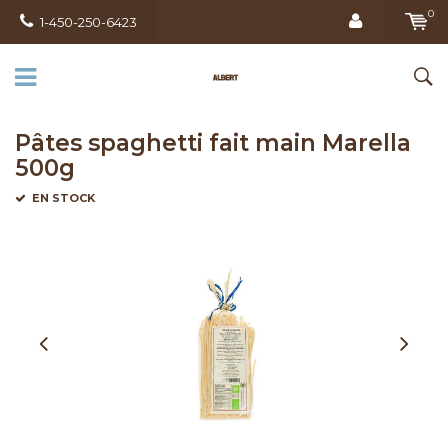
0
1-450-250-6423
Pâtes spaghetti fait main Marella
500g
EN STOCK