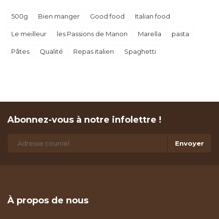
500g
Bien manger
Good food
Italian food
Le meilleur
les Passions de Manon
Marella
pasta
Pâtes
Qualité
Repas italien
Spaghetti
Abonnez-vous à notre infolettre !
Envoyer
À propos de nous