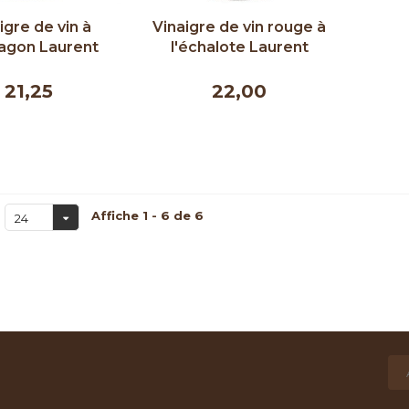
igre de vin à
Vinaigre de vin rouge à
ragon Laurent
l'échalote Laurent
nès 250 ml
Agnès 250 ml
21,25
22,00
Affiche 1 - 6 de 6
24