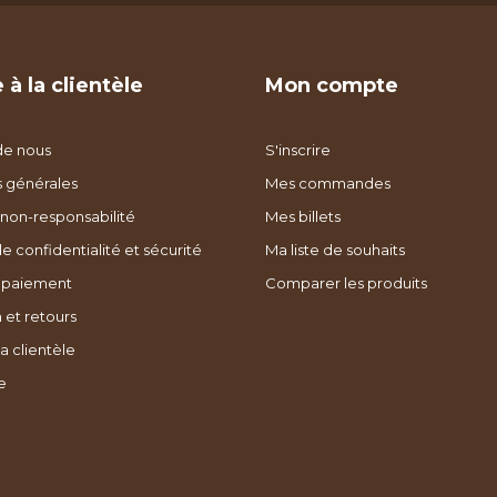
 à la clientèle
Mon compte
de nous
S'inscrire
s générales
Mes commandes
non-responsabilité
Mes billets
de confidentialité et sécurité
Ma liste de souhaits
 paiement
Comparer les produits
 et retours
a clientèle
e