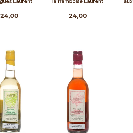
igues Laurent
la framboise Laurent
aux
nès 250 ml
Agnès 250 ml
A
24,00
24,00