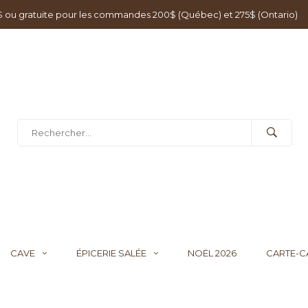
0$ ou gratuite pour les commandes 200$ (Québec) et 275$ (Ontario)
CAVE
ÉPICERIE SALÉE
NOËL 2026
CARTE-