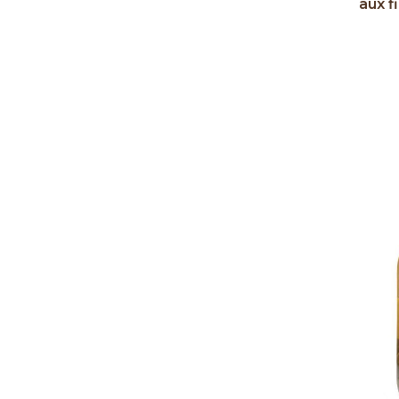
aux f
Ag