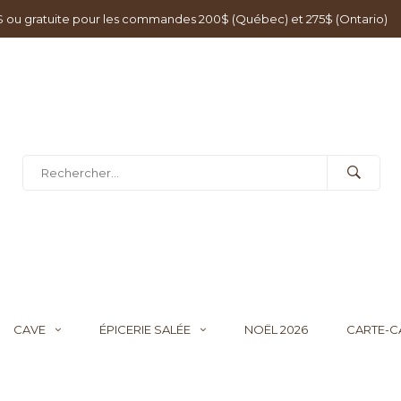
0$ ou gratuite pour les commandes 200$ (Québec) et 275$ (Ontario)
CAVE
ÉPICERIE SALÉE
NOËL 2026
CARTE-