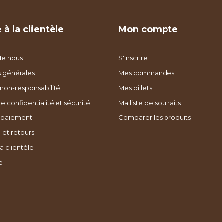
 à la clientèle
Mon compte
de nous
S'inscrire
s générales
Mes commandes
non-responsabilité
Mes billets
de confidentialité et sécurité
Ma liste de souhaits
 paiement
Comparer les produits
 et retours
a clientèle
e