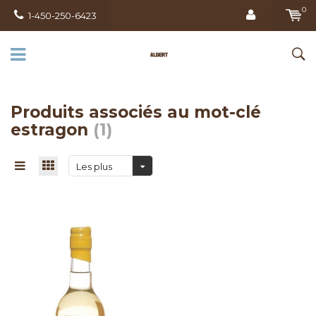
0
1-450-250-6423
Produits associés au mot-clé
estragon
(1)
Les plus
vus