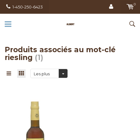
0
1-450-250-6423
Produits associés au mot-clé
riesling
(1)
Les plus
vus