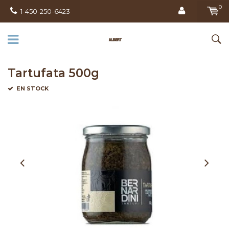
0
1-450-250-6423
Tartufata 500g
EN STOCK