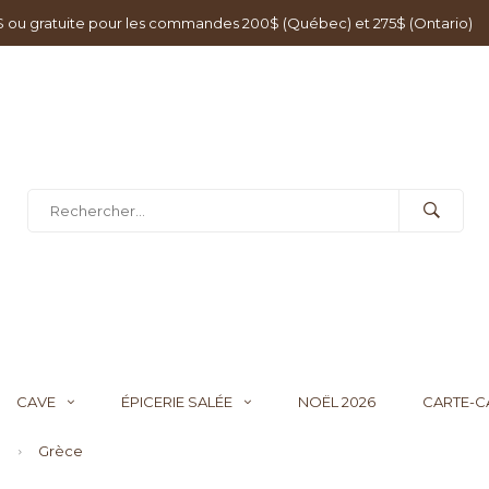
0$ ou gratuite pour les commandes 200$ (Québec) et 275$ (Ontario)
CAVE
ÉPICERIE SALÉE
NOËL 2026
CARTE-
Grèce