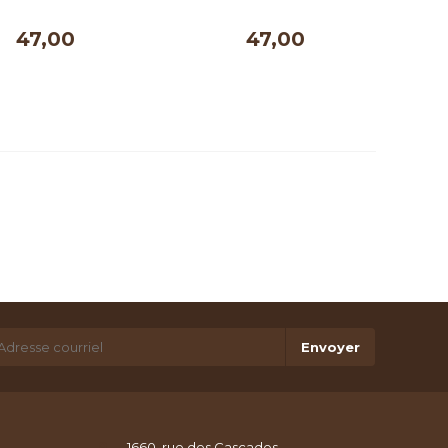
ml
ml
47,00
47,00
Envoyer
1660, rue des Cascades,