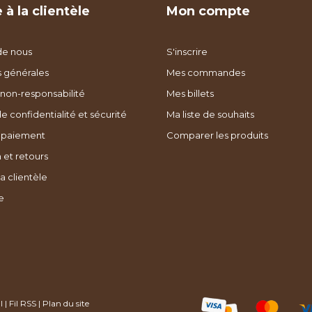
 à la clientèle
Mon compte
de nous
S'inscrire
s générales
Mes commandes
non-responsabilité
Mes billets
de confidentialité et sécurité
Ma liste de souhaits
 paiement
Comparer les produits
 et retours
a clientèle
e
l
|
Fil RSS
|
Plan du site