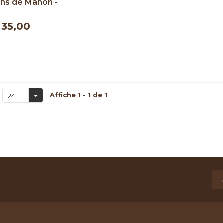
ons de Manon -
500 ml
35,00
Affiche 1 - 1 de 1
24