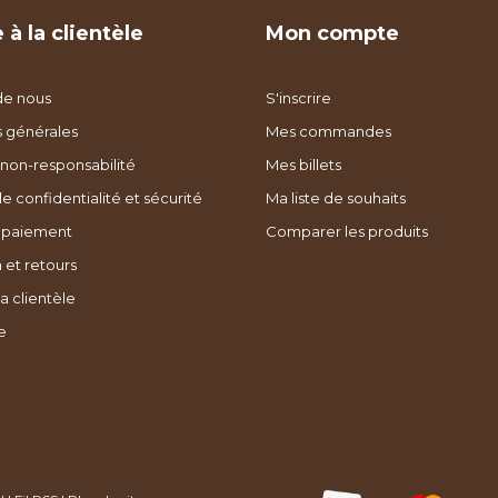
 à la clientèle
Mon compte
de nous
S'inscrire
s générales
Mes commandes
non-responsabilité
Mes billets
de confidentialité et sécurité
Ma liste de souhaits
 paiement
Comparer les produits
 et retours
a clientèle
e