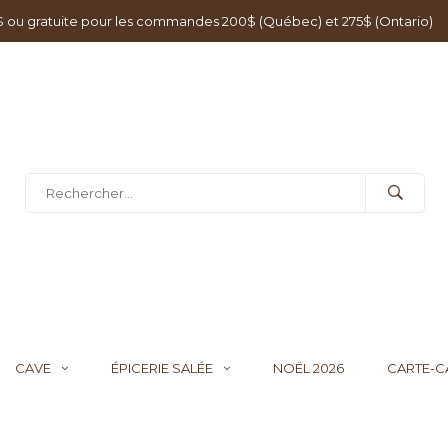
0$ ou gratuite pour les commandes 200$ (Québec) et 275$ (Ontario)
CAVE
ÉPICERIE SALÉE
NOËL 2026
CARTE-