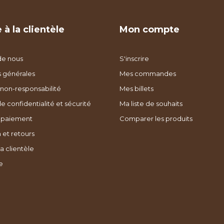
 à la clientèle
Mon compte
de nous
S'inscrire
s générales
Mes commandes
non-responsabilité
Mes billets
de confidentialité et sécurité
Ma liste de souhaits
 paiement
Comparer les produits
 et retours
a clientèle
e