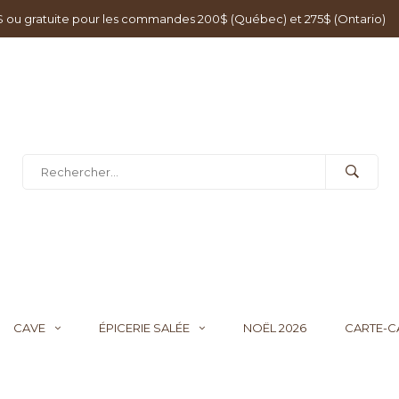
0$ ou gratuite pour les commandes 200$ (Québec) et 275$ (Ontario)
CAVE
ÉPICERIE SALÉE
NOËL 2026
CARTE-