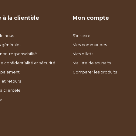
 à la clientèle
Mon compte
de nous
S'inscrire
s générales
Mes commandes
non-responsabilité
Mes billets
de confidentialité et sécurité
Ma liste de souhaits
 paiement
Comparer les produits
 et retours
a clientèle
e